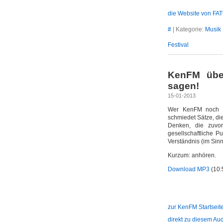
die Website von FA
#
| Kategorie:
Musik
Festival
KenFM über
sagen!
15-01-2013
Wer KenFM noch ni
schmiedet Sätze, di
Denken, die zuvor
gesellschaftliche P
Verständnis (im Sin
Kurzum: anhören.
Download MP3
(10:
zur KenFM Startseit
direkt zu diesem Au