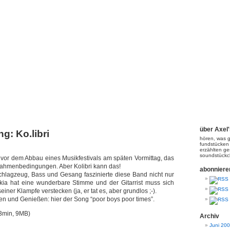
Axel's PodCasting!
über Axel
g: Ko.libri
hören, was g
fundstücken
erzählten ge
soundstück
z vor dem Abbau eines Musikfestivals am späten Vormittag, das
 Rahmenbedingungen. Aber Kolibri kann das!
abonniere
 Schlagzeug, Bass und Gesang faszinierte diese Band nicht nur
kia hat eine wunderbare Stimme und der Gitarrist muss sich
 seiner Klampfe verstecken (ja, er tat es, aber grundlos ;-).
n und Genießen: hier der Song “poor boys poor times”.
3min, 9MB)
Archiv
Juni 20