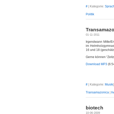
#
| Kategorie:
Sprac
Politik
Transamazon
01-11-2011
Irgendwann Mitte/E
im Helmholzgymnasi
16 und 18 (geschätzt
Gerne können “Zeitz
Download MP3
(6:5
#
| Kategorie:
Musik
Transamazonica
|
li
biotech
10-06-2009