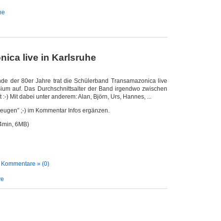
he
ica live in Karlsruhe
nde der 80er Jahre trat die Schülerband Transamazonica live
um auf. Das Durchschnittsalter der Band irgendwo zwischen
 :-) Mit dabei unter anderem: Alan, Björn, Urs, Hannes, ...
eugen” ;-) im Kommentar Infos ergänzen.
4min, 6MB)
|
Kommentare » (0)
ve