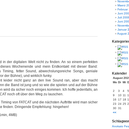
Novembe
Maerz 2
Februar
Juni 20
Juli 200
Juni 20
Novembe
Januar 
August 
Kategorie
nd in der digitalen Welt nicht zu finden. An so einem perfekten
 dieses Wochenende und mein Erstkontakt mit dieser Band:
Timing, fetter Sound, abwechslungsreiche Songs, geniale
Kalender
r der Bühne), und wirklich funky.
August 202
t leider nicht ganz an den live Sound ran, aber das macht
Mo
Di
Mi
enn die Band ist jung und so wie die spielen und auf der Bühne
n wird da sicher noch einiges kommen. Ich hoffe jedenfalls, an
2
3
4
5
CAT noch oft über den Weg zu lauschen.
9
10
11
1
16
17
18
1
Timing von FATCAT und die nächsten Auftritte wird man sicher
23
24
25
2
ite finden. Dringende Empfehlung: hingehen!
30
31
<<
1min, 4MB)
Schlagwor
Anokato
Fes