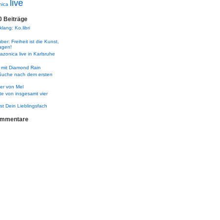
live
nica
0 Beiträge
lang: Ko.libri
er: Freiheit ist die Kunst,
agen!
zonica live in Karlsruhe
 mit Diamond Rain
Suche nach dem ersten
er von Mel
te von insgesamt vier
ist Dein Lieblingsfach
ommentare