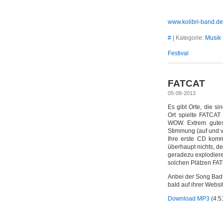
www.kolibri-band.de
#
| Kategorie:
Musik
Festival
FATCAT
05-08-2013
Es gibt Orte, die si
Ort spielte FATCAT
WOW. Extrem gutes 
Stimmung (auf und vo
Ihre erste CD komm
überhaupt nichts, d
geradezu explodiere
solchen Plätzen FAT
Anbei der Song Bad 
bald auf ihrer Webs
Download MP3
(4:5