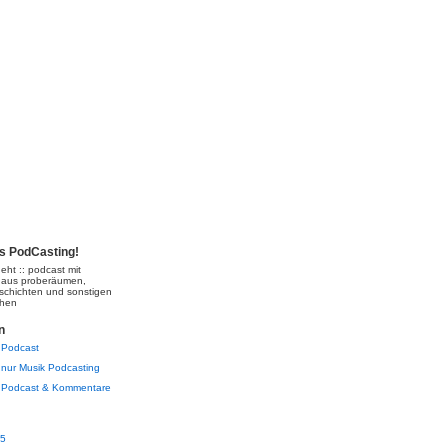
's PodCasting!
eht :: podcast mit
 aus proberäumen,
schichten und sonstigen
chen
n
Podcast
nur Musik Podcasting
Podcast & Kommentare
05