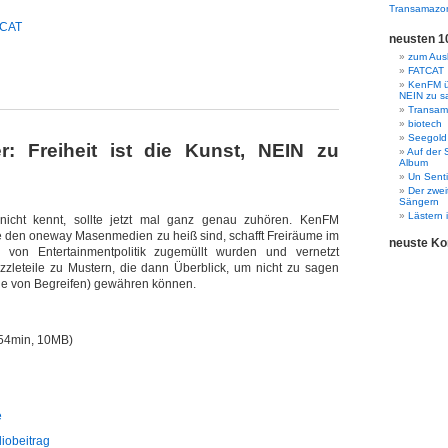
Transamazo
TCAT
neusten 1
zum Ausk
FATCAT
KenFM üb
NEIN zu s
Transama
biotech
Seegold
: Freiheit ist die Kunst, NEIN zu
Auf der 
Album
Un Senti
Der zwei
Sängern
Lästern 
cht kennt, sollte jetzt mal ganz genau zuhören. KenFM
e den oneway Masenmedien zu heiß sind, schafft Freiräume im
neuste K
 von Entertainmentpolitik zugemüllt wurden und vernetzt
uzzleteile zu Mustern, die dann Überblick, um nicht zu sagen
ne von Begreifen) gewähren können.
54min, 10MB)
e
diobeitrag