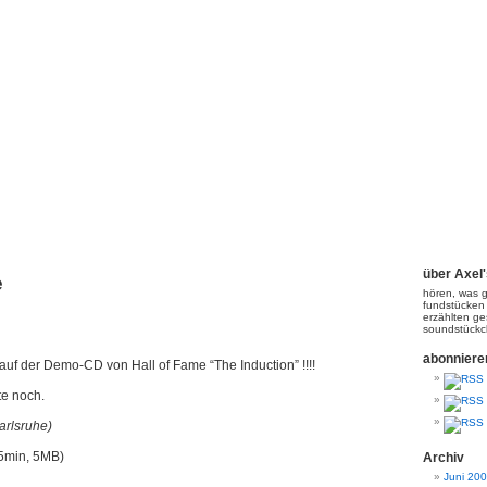
Axel's PodCasting!
über Axel
e
hören, was g
fundstücken
erzählten ge
soundstück
abonniere
auf der Demo-CD von Hall of Fame “The Induction” !!!!
te noch.
arlsruhe)
5min, 5MB)
Archiv
Juni 20