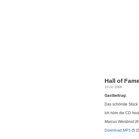
Hall of Fam
10-02-2008
Gastbeitrag:
Das schönste Stück 
Ich höre die CD heu
Marcus Weisbrod (K
Download MP3
(5:2