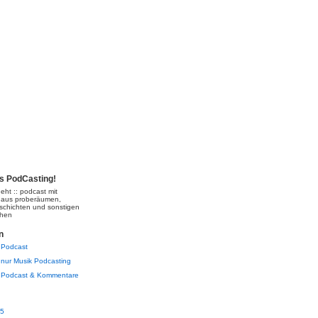
's PodCasting!
eht :: podcast mit
 aus proberäumen,
schichten und sonstigen
chen
n
Podcast
nur Musik Podcasting
Podcast & Kommentare
05