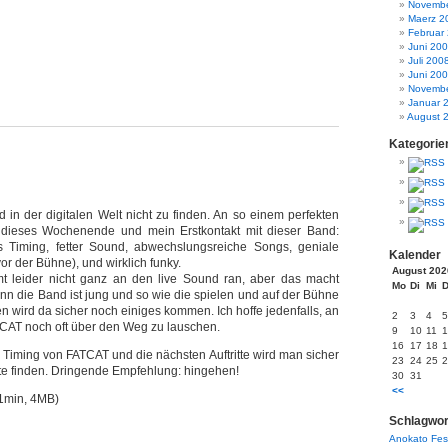
Novembe
Maerz 2
Februar
Juni 20
Juli 200
Juni 20
Novembe
Januar 
August 
Kategorie
nd in der digitalen Welt nicht zu finden. An so einem perfekten
 dieses Wochenende und mein Erstkontakt mit dieser Band:
Timing, fetter Sound, abwechslungsreiche Songs, geniale
Kalender
r der Bühne), und wirklich funky.
August 202
t leider nicht ganz an den live Sound ran, aber das macht
Mo
Di
Mi
enn die Band ist jung und so wie die spielen und auf der Bühne
n wird da sicher noch einiges kommen. Ich hoffe jedenfalls, an
2
3
4
5
CAT noch oft über den Weg zu lauschen.
9
10
11
1
16
17
18
1
Timing von FATCAT und die nächsten Auftritte wird man sicher
23
24
25
2
ite finden. Dringende Empfehlung: hingehen!
30
31
<<
1min, 4MB)
Schlagwor
Anokato
Fes