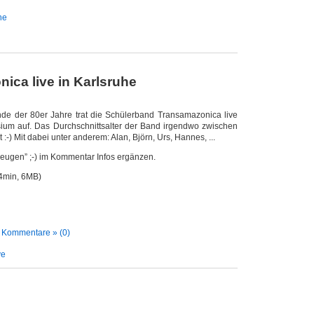
he
ica live in Karlsruhe
nde der 80er Jahre trat die Schülerband Transamazonica live
um auf. Das Durchschnittsalter der Band irgendwo zwischen
 :-) Mit dabei unter anderem: Alan, Björn, Urs, Hannes, ...
eugen” ;-) im Kommentar Infos ergänzen.
4min, 6MB)
|
Kommentare » (0)
ve