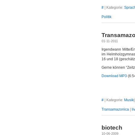
#
| Kategorie:
Sprac
Politik
Transamazon
01-11-2011
Irgendwann Mitte/E
im Helmholzgymnasi
16 und 18 (geschätzt
Gerne können “Zeitz
Download MP3
(6:5
#
| Kategorie:
Musik
Transamazonica
|
li
biotech
10-06-2009