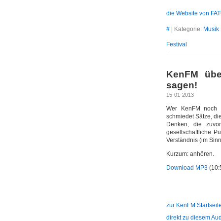
die Website von FA
#
| Kategorie:
Musik
Festival
KenFM über
sagen!
15-01-2013
Wer KenFM noch ni
schmiedet Sätze, di
Denken, die zuvor
gesellschaftliche P
Verständnis (im Sin
Kurzum: anhören.
Download MP3
(10:
zur KenFM Startseit
direkt zu diesem Au