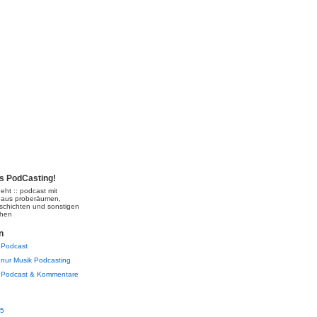
's PodCasting!
eht :: podcast mit
 aus proberäumen,
schichten und sonstigen
chen
n
Podcast
nur Musik Podcasting
Podcast & Kommentare
05