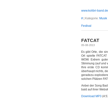
www.kolibri-band.de
#
| Kategorie:
Musik
Festival
FATCAT
05-08-2013
Es gibt Orte, die si
Ort spielte FATCAT
WOW. Extrem gutes 
Stimmung (auf und vo
Ihre erste CD komm
überhaupt nichts, d
geradezu explodiere
solchen Plätzen FAT
Anbei der Song Bad 
bald auf ihrer Webs
Download MP3
(4:5