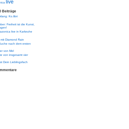
live
nica
0 Beiträge
lang: Ko.libri
er: Freiheit ist die Kunst,
agen!
zonica live in Karlsruhe
 mit Diamond Rain
Suche nach dem ersten
er von Mel
te von insgesamt vier
ist Dein Lieblingsfach
ommentare