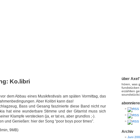
Axel's PodCasting!
über Axel
g: Ko.libri
hören, was g
fundstücken
erzählten ge
soundstück
z vor dem Abbau eines Musikfestivals am späten Vormittag, das
 Rahmenbedingungen. Aber Kolibri kann das!
abonniere
 Schlagzeug, Bass und Gesang faszinierte diese Band nicht nur
kia hat eine wunderbare Stimme und der Gitarrist muss sich
 seiner Klampfe verstecken (ja, er tat es, aber grundlos ;-).
n und Genießen: hier der Song “poor boys poor times”.
3min, 9MB)
Archiv
Juni 20